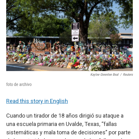
o
e
d
o
r
I
k
n
Kaylee Greenlee Beal
/
Reuters
foto de archivo
Read this story in English
Cuando un tirador de 18 años dirigió su ataque a
una escuela primaria en Uvalde, Texas, “fallas
sistemáticas y mala toma de decisiones” por parte