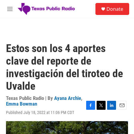
Skip to main content
S
Donate
e
M
a
e
r
n
c
u
h
u
Estos son los 4 aportes
e
r
clave del reporte de
y
investigación del tiroteo de
Uvalde
Texas Public Radio | By
Ayana Archie
,
Emma Bowman
F
T
L
E
Published July 18, 2022 at 11:06 PM CDT
a
w
i
m
c
i
n
a
e
t
k
i
b
t
e
l