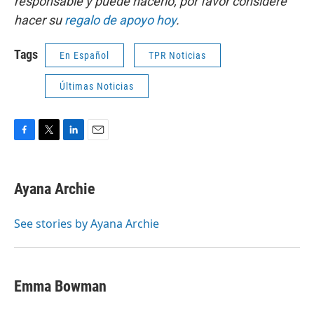
responsable y puede hacerlo, por favor considere
hacer su
regalo de apoyo hoy
.
Tags
En Español
TPR Noticias
Últimas Noticias
F
T
L
E
a
w
i
m
c
i
n
a
e
t
k
i
Ayana Archie
b
t
e
l
o
e
d
o
r
I
See stories by Ayana Archie
k
n
Emma Bowman