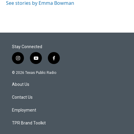
See stories by Emma Bowman
Stay Connected
i
y
f
n
o
a
s
u
c
© 2026 Texas Public Radio
t
t
e
a
u
b
About Us
g
b
o
r
e
o
a
k
Contact Us
m
Employment
TPR Brand Toolkit