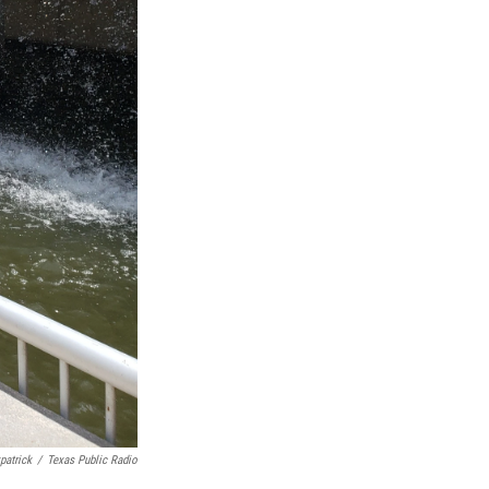
patrick
/
Texas Public Radio