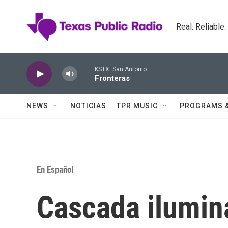
Skip to main content
Real. Reliable
KSTX: San Antonio
Fronteras
NEWS
NOTICIAS
TPR MUSIC
PROGRAMS 
En Español
Cascada ilumin