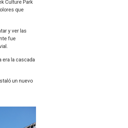
ek Culture Park
colores que
ar y ver las
ente fue
ial.
a era la cascada
nstaló un nuevo