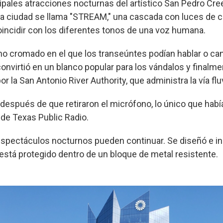
cipales atracciones nocturnas del artístico San Pedro Cre
 la ciudad se llama "STREAM," una cascada con luces de 
incidir con los diferentes tonos de una voz humana.
no cromado en el que los transeúntes podían hablar o cant
convirtió en un blanco popular para los vándalos y finalm
 la San Antonio River Authority, que administra la vía fluv
espués de que retiraron el micrófono, lo único que habí
 de Texas Public Radio.
espectáculos nocturnos pueden continuar. Se diseñó e i
está protegido dentro de un bloque de metal resistente.