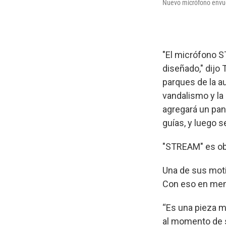
Nuevo micrófono envue
"El micrófono S
diseñado," dijo
parques de la au
vandalismo y la
agregará un pane
guías, y luego s
"STREAM" es obr
Una de sus motiv
Con eso en ment
“Es una pieza mu
al momento de su